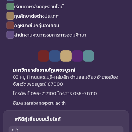
เรียนภาษาอังกฤษออนไลน์
ทุนศึกษาต่อต่างประเทศ
กฏหมายในกลุ่มอาเซียน
สำนักงานคณะกรรมการการอุดมศึกษา
มหาวิทยาลัยราชภัฏเพชรบูรณ์
83 หมู่ 11 ถนนสระบุรี-หล่มสัก ตำบลสะเดียง อำเภอเมือง
จังหวัดเพชรบูรณ์ 67000
โทรศัพท์ 056-717100 โทรสาร 056-717110
อีเมล saraban@pcru.ac.th
สถิติผู้เยี่ยมชมเว็บไซต์
วันนี้