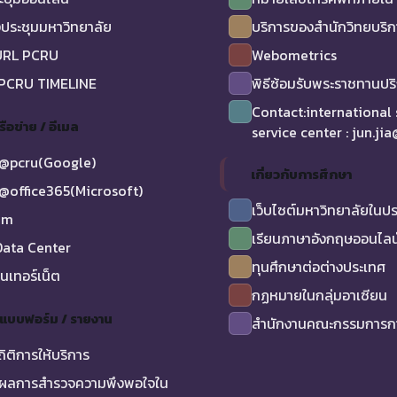
ประชุมมหาวิทยาลัย
บริการของสำนักวิทยบริ
URL PCRU
Webometrics
 PCRU TIMELINE
พิธีซ้อมรับพระราชทานป
Contact:international
รือข่าย / อีเมล
service center : jun.ji
@pcru(Google)
เกี่ยวกับการศึกษา
@office365(Microsoft)
เว็บไซต์มหาวิทยาลัยในป
am
เรียนภาษาอังกฤษออนไลน
ata Center
ทุนศึกษาต่อต่างประเทศ
ินเทอร์เน็ต
กฏหมายในกลุ่มอาเซียน
/ แบบฟอร์ม / รายงาน
สำนักงานคณะกรรมการกา
ถิติการให้บริการ
ผลการสำรวจความพึงพอใจใน