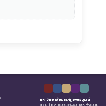
U
มหาวิทยาลัยราชภัฏเพชรบูรณ์
83 หมู่ 11 ถนนสระบุรี-หล่มสัก ตำบลสะ