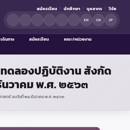
สมัครเรียน
นักศึกษา
บุคลากร
วิจัย
EN
CN
JP
รเดินทาง
สมัครเรียน
คณะ/หน่วยงาน
รทดลองปฏิบัติงาน สังกัด
ธันวาคม พ.ศ. ๒๕๖๓
ศาสตร์ ลงวันที่ ๒๘ ธันวาคม พ.ศ. ๒๕๖๓