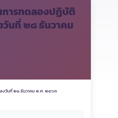
านการทดลองปฏิบัติ
วันที่ ๒๘ ธันวาคม
 ลงวันที่ ๒๘ ธันวาคม พ.ศ. ๒๕๖๓