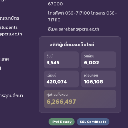
67000
โทรศัพท์ 056-717100 โทรสาร 056-
ริญญาบัตร
717110
 students
อีเมล saraban@pcru.ac.th
a@pcru.ac.th
สถิติผู้เยี่ยมชมเว็บไซต์
วันนี้
วันก่อน
ระเทศ
3,545
6,002
์
เดือนนี้
เดือนก่อน
420,074
106,108
รอุดมศึกษา
ผู้เข้าชมทั้งหมด
6,266,497
IPv6 Ready
SSL Certificate