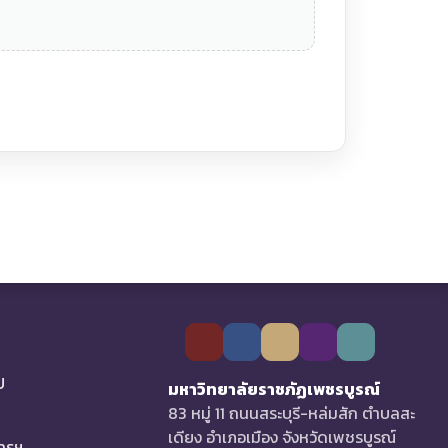
U
มหาวิทยาลัยราชภัฏเพชรบูรณ์
83 หมู่ 11 ถนนสระบุรี-หล่มสัก ตำบลสะ
เดียง อำเภอเมือง จังหวัดเพชรบูรณ์
การฯ