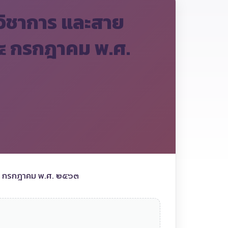
ยวิชาการ และสาย
 ๑๕ กรกฎาคม พ.ศ.
 ๑๕ กรกฎาคม พ.ศ. ๒๕๖๓