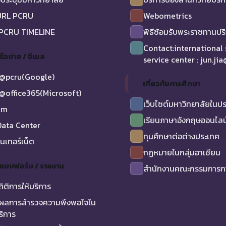
URL PCRU
Webometrics
 PCRU TIMELINE
พิธีซ้อมรับพระราชทานป
Contact:international
รือข่าย / อีเมล
service center : jun.ji
@pcru(Google)
เกี่ยวกับการศึกษา
@office365(Microsoft)
เว็บไซต์มหาวิทยาลัยในป
am
เรียนภาษาอังกฤษออนไลน
ata Center
ทุนศึกษาต่อต่างประเทศ
ินเทอร์เน็ต
กฏหมายในกลุ่มอาเซียน
/ แบบฟอร์ม / รายงาน
สำนักงานคณะกรรมการกา
ถิติการให้บริการ
ผลการสำรวจความพึงพอใจใน
ริการ