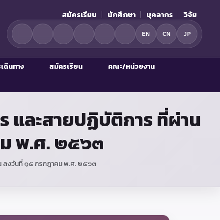
สมัครเรียน
นักศึกษา
บุคลากร
วิจัย
EN
CN
JP
รเดินทาง
สมัครเรียน
คณะ/หน่วยงาน
 และสายปฏิบัติการ ที่ผ่าน
คม พ.ศ. ๒๕๖๓
าน ลงวันที่ ๑๕ กรกฎาคม พ.ศ. ๒๕๖๓