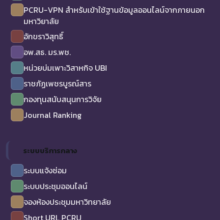
PCRU-VPN สำหรับเข้าใช้ฐานข้อมูลออนไลน์จากภายนอก
มหาวิยาลัย
อักขราวิสุทธิ์
อพ.สธ. มร.พช.
หน่วยบ่มเพาะวิสาหกิจ UBI
ราชภัฏเพชรบูรณ์สาร
กองทุนสนับสนุนการวิจัย
Journal Ranking
ระบบบริการกลาง
ระบบแจ้งซ่อม
ระบบประชุมออนไลน์
จองห้องประชุมมหาวิทยาลัย
Short URL PCRU