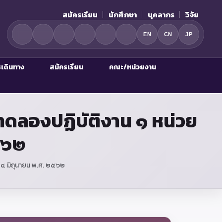
สมัครเรียน
นักศึกษา
บุคลากร
วิจัย
EN
CN
JP
รเดินทาง
สมัครเรียน
คณะ/หน่วยงาน
รทดลองปฏิบัติงาน ๑ หน่วย
๒๕๖๒
่ ๔ มิถุนายน พ.ศ. ๒๕๖๒