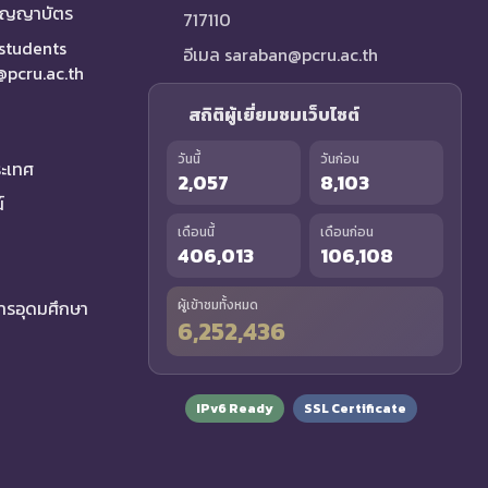
ริญญาบัตร
717110
 students
อีเมล saraban@pcru.ac.th
a@pcru.ac.th
สถิติผู้เยี่ยมชมเว็บไซต์
วันนี้
วันก่อน
ระเทศ
2,057
8,103
์
เดือนนี้
เดือนก่อน
406,013
106,108
รอุดมศึกษา
ผู้เข้าชมทั้งหมด
6,252,436
IPv6 Ready
SSL Certificate