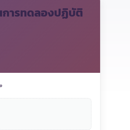
านการทดลองปฏิบัติ
๖๒