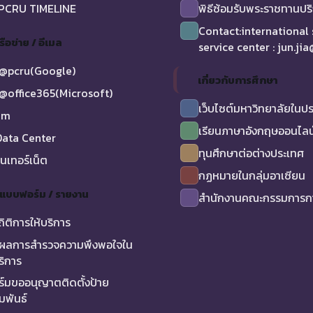
 PCRU TIMELINE
พิธีซ้อมรับพระราชทานป
Contact:international
รือข่าย / อีเมล
service center : jun.ji
@pcru(Google)
เกี่ยวกับการศึกษา
@office365(Microsoft)
เว็บไซต์มหาวิทยาลัยในป
am
เรียนภาษาอังกฤษออนไลน
ata Center
ทุนศึกษาต่อต่างประเทศ
ินเทอร์เน็ต
กฏหมายในกลุ่มอาเซียน
/ แบบฟอร์ม / รายงาน
สำนักงานคณะกรรมการกา
ถิติการให้บริการ
ผลการสำรวจความพึงพอใจใน
ริการ
์มขออนุญาตติดตั้งป้าย
มพันธ์