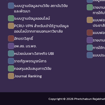
ระบบฐานข้อมูลงานวิจัย สถาบันวิจัย
รายงาน
และพัฒนา
การให้บ
ระบบฐานข้อมูลออนไลน์
แบบฟอร
ประชาสั
PCRU-VPN สำหรับเข้าใช้ฐานข้อมูล
ออนไลน์จากภายนอกมหาวิยาลัย
แบบฟอร
อักขราวิสุทธิ์
รายงาน
อพ.สธ. มร.พช.
การใช้
หน่วยบ่มเพาะวิสาหกิจ UBI
แบบประเ
ราชภัฏเพชรบูรณ์สาร
กองทุนสนับสนุนการวิจัย
Journal Ranking
Copyright © 2026 Phetchabun Rajabhat 