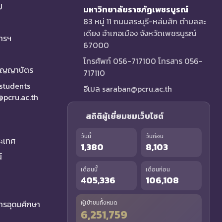
U
มหาวิทยาลัยราชภัฏเพชรบูรณ์
83 หมู่ 11 ถนนสระบุรี-หล่มสัก ตำบลสะ
เดียง อำเภอเมือง จังหวัดเพชรบูรณ์
การฯ
67000
โทรศัพท์ 056-717100 โทรสาร 056-
ริญญาบัตร
717110
 students
อีเมล saraban@pcru.ac.th
a@pcru.ac.th
สถิติผู้เยี่ยมชมเว็บไซต์
วันนี้
วันก่อน
ระเทศ
1,380
8,103
์
เดือนนี้
เดือนก่อน
405,336
106,108
รอุดมศึกษา
ผู้เข้าชมทั้งหมด
6,251,759