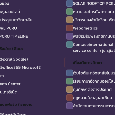
งซ่อม
SOLAR ROOFTOP PCR
ะชุมออนไลน์
หมายเลขโทรศัพท์ภายใน
ประชุมมหาวิทยาลัย
บริการของสำนักวิทยบริ
URL PCRU
Webometrics
 PCRU TIMELINE
พิธีซ้อมรับพระราชทานป
Contact:international
รือข่าย / อีเมล
service center : jun.ji
@pcru(Google)
เกี่ยวกับการศึกษา
@office365(Microsoft)
เว็บไซต์มหาวิทยาลัยในป
am
เรียนภาษาอังกฤษออนไลน
ata Center
ทุนศึกษาต่อต่างประเทศ
ินเทอร์เน็ต
กฏหมายในกลุ่มอาเซียน
/ แบบฟอร์ม / รายงาน
สำนักงานคณะกรรมการกา
ถิติการให้บริการ