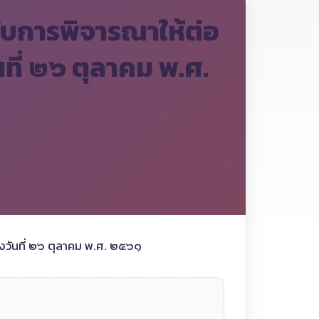
รับการพิจารณาให้ต่อ
ี่ ๒๖ ตุลาคม พ.ศ.
ลงวันที่ ๒๖ ตุลาคม พ.ศ. ๒๕๖๑