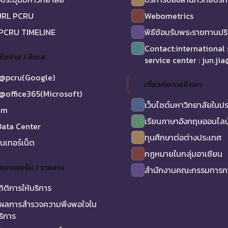
URL PCRU
Webometrics
 PCRU TIMELINE
พิธีซ้อมรับพระราชทานป
Contact:international
รือข่าย / อีเมล
service center : jun.ji
@pcru(Google)
เกี่ยวกับการศึกษา
@office365(Microsoft)
เว็บไซต์มหาวิทยาลัยในป
am
เรียนภาษาอังกฤษออนไลน
ata Center
ทุนศึกษาต่อต่างประเทศ
ินเทอร์เน็ต
กฏหมายในกลุ่มอาเซียน
/ แบบฟอร์ม / รายงาน
สำนักงานคณะกรรมการกา
ถิติการให้บริการ
ผลการสำรวจความพึงพอใจใน
ริการ