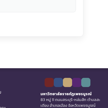
U
มหาวิทยาลัยราชภัฏเพชรบูรณ์
83 หมู่ 11 ถนนสระบุรี-หล่มสัก ตำบลสะ
เดียง อำเภอเมือง จังหวัดเพชรบูรณ์
การฯ