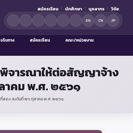
สมัครเรียน
นักศึกษา
บุคลากร
วิจัย
EN
CN
JP
รเดินทาง
สมัครเรียน
คณะ/หน่วยงาน
ารพิจารณาให้ต่อสัญญาจ้าง
ตุลาคม พ.ศ. ๒๕๖๑
ที่สอง ลงวันที่ ๒๖ ตุลาคม พ.ศ. ๒๕๖๑