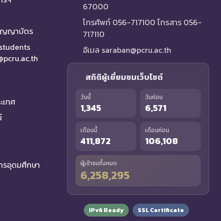
67000
โทรศัพท์ 056-717100 โทรสาร 056-
ริญญาบัตร
717110
 students
อีเมล saraban@pcru.ac.th
a@pcru.ac.th
สถิติผู้เยี่ยมชมเว็บไซต์
วันนี้
วันก่อน
ระเทศ
1,345
6,571
์
เดือนนี้
เดือนก่อน
411,872
106,108
รอุดมศึกษา
ผู้เข้าชมทั้งหมด
6,258,295
IPv6 Ready
SSL Certificate