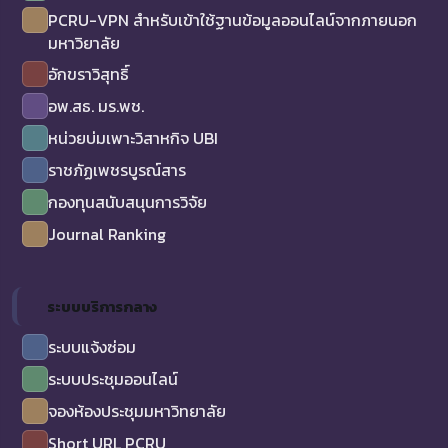
PCRU-VPN สำหรับเข้าใช้ฐานข้อมูลออนไลน์จากภายนอก
มหาวิยาลัย
อักขราวิสุทธิ์
อพ.สธ. มร.พช.
หน่วยบ่มเพาะวิสาหกิจ UBI
ราชภัฏเพชรบูรณ์สาร
กองทุนสนับสนุนการวิจัย
Journal Ranking
ระบบบริการกลาง
ระบบแจ้งซ่อม
ระบบประชุมออนไลน์
จองห้องประชุมมหาวิทยาลัย
Short URL PCRU