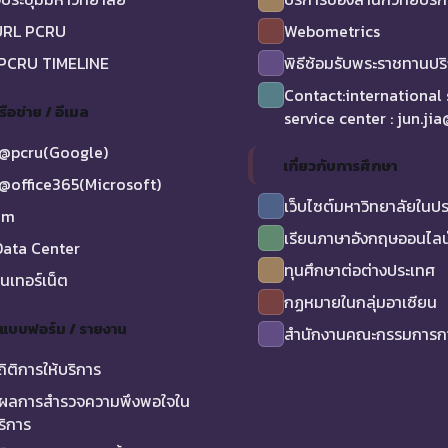
URL PCRU
Webometrics
 PCRU TIMELINE
พิธีซ้อมรับพระราชทานป
Contact:international
รือข่าย / อีเมล
service center : jun.ji
@pcru(Google)
เกี่ยวกับการศึกษา
@office365(Microsoft)
เว็บไซต์มหาวิทยาลัยในป
am
เรียนภาษาอังกฤษออนไลน
ata Center
ทุนศึกษาต่อต่างประเทศ
ินเทอร์เน็ต
กฏหมายในกลุ่มอาเซียน
/ แบบฟอร์ม / รายงาน
สำนักงานคณะกรรมการกา
ถิติการให้บริการ
ผลการสำรวจความพึงพอใจใน
ริการ