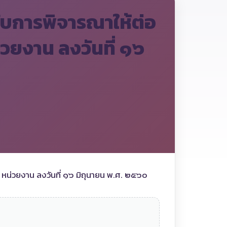
รับการพิจารณาให้ต่อ
วยงาน ลงวันที่ ๑๖
 หน่วยงาน ลงวันที่ ๑๖ มิถุนายน พ.ศ. ๒๕๖๐