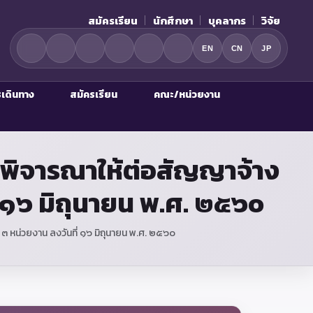
สมัครเรียน
นักศึกษา
บุคลากร
วิจัย
EN
CN
JP
รเดินทาง
สมัครเรียน
คณะ/หน่วยงาน
ารพิจารณาให้ต่อสัญญาจ้าง
 ๑๖ มิถุนายน พ.ศ. ๒๕๖๐
๓ หน่วยงาน ลงวันที่ ๑๖ มิถุนายน พ.ศ. ๒๕๖๐