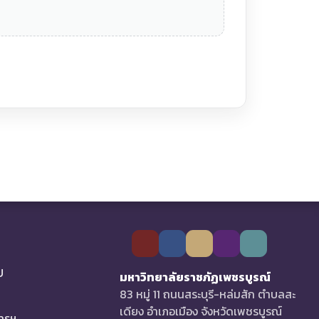
U
มหาวิทยาลัยราชภัฏเพชรบูรณ์
83 หมู่ 11 ถนนสระบุรี-หล่มสัก ตำบลสะ
เดียง อำเภอเมือง จังหวัดเพชรบูรณ์
การฯ