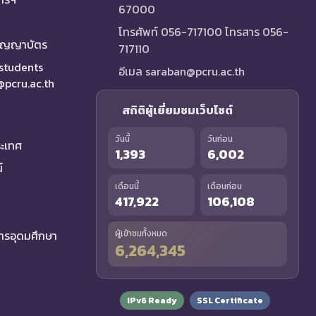
67000
โทรศัพท์ 056-717100 โทรสาร 056-
ริญญาบัตร
717110
 students
อีเมล saraban@pcru.ac.th
a@pcru.ac.th
สถิติผู้เยี่ยมชมเว็บไซต์
วันนี้
วันก่อน
ระเทศ
1,393
6,002
์
เดือนนี้
เดือนก่อน
417,922
106,108
รอุดมศึกษา
ผู้เข้าชมทั้งหมด
6,264,345
IPv6 Ready
SSL Certificate