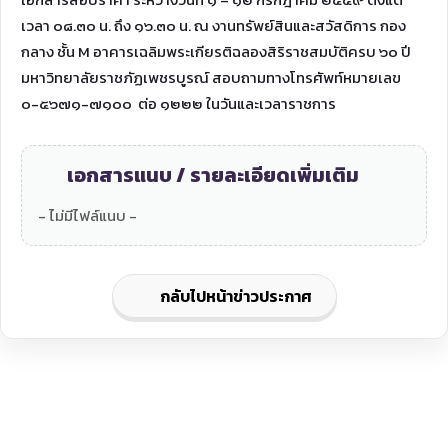
เวลา ๐๘.๓๐ น. ถึง ๑๖.๓๐ น. ณ งานทรัพย์สินและสวัสดิการ กอง
กลาง ชั้น M อาคารเฉลิมพระเกียรติฉลองสิริราชสมบัติครบ ๖๐ ปี
มหาวิทยาลัยราชภัฏเพชรบูรณ์ สอบถามทางโทรศัพท์หมายเลข
๐-๕๖๗๑-๗๑๐๐ ต่อ ๑๒๒๒ ในวันและเวลาราชการ
เอกสารแนบ / รายละเอียดเพิ่มเติม
- ไม่มีไฟล์แนบ -
กลับไปหน้าข่าวประกาศ