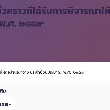
งชั่วคราวที่ได้รับการพิจารณา
 พ.ศ. ๒๕๕๙
ิจารณาให้ต่อสัญญาจ้าง ประจำปีงบประมาณ พ.ศ. ๒๕๕๙
ติม
2015-