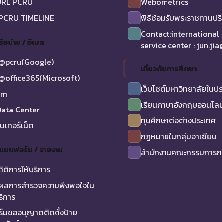
URL PCRU
Webometrics
 PCRU TIMELINE
พิธีซ้อมรับพระราชทานป
Contact:international
รือข่าย / อีเมล
service center : jun.ji
@pcru(Google)
เกี่ยวกับการศึกษา
@office365(Microsoft)
เว็บไซต์มหาวิทยาลัยในป
am
เรียนภาษาอังกฤษออนไลน
ata Center
ทุนศึกษาต่อต่างประเทศ
ินเทอร์เน็ต
กฏหมายในกลุ่มอาเซียน
/ แบบฟอร์ม / รายงาน
สำนักงานคณะกรรมการกา
ถิติการให้บริการ
ผลการสำรวจความพึงพอใจใน
ริการ
์มขออนุญาตติดตั้งป้าย