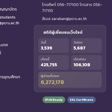
โทรศัพท์ 056-717100 โทรสาร 056-
ริญญาบัตร
717110
 students
อีเมล saraban@pcru.ac.th
a@pcru.ac.th
สถิติผู้เยี่ยมชมเว็บไซต์
วันนี้
วันก่อน
ระเทศ
3,539
5,687
์
เดือนนี้
เดือนก่อน
425,755
106,108
รอุดมศึกษา
ผู้เข้าชมทั้งหมด
6,272,178
IPv6 Ready
SSL Certificate