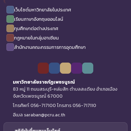
เว็บไซต์มหาวิทยาลัยในประเทศ
เรียนภาษาอังกฤษออนไลน์
ทุนศึกษาต่อต่างประเทศ
กฏหมายในกลุ่มอาเซียน
สำนักงานคณะกรรมการการอุดมศึกษา
มหาวิทยาลัยราชภัฏเพชรบูรณ์
83 หมู่ 11 ถนนสระบุรี-หล่มสัก ตำบลสะเดียง อำเภอเมือง
จังหวัดเพชรบูรณ์ 67000
โทรศัพท์ 056-717100 โทรสาร 056-717110
อีเมล saraban@pcru.ac.th
สถิติผู้เยี่ยมชมเว็บไซต์