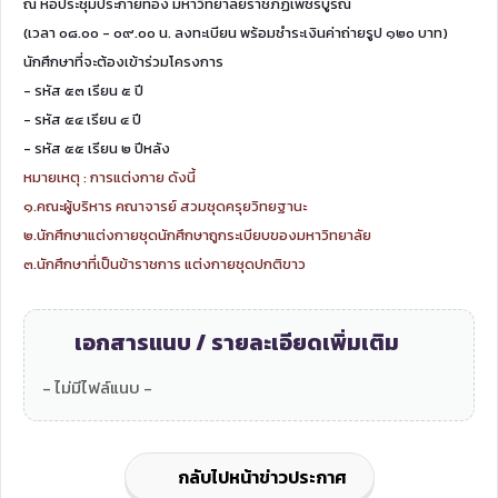
ณ หอประชุมประกายทอง มหาวิทยาลัยราชภัฏเพชรบูรณ์
(เวลา ๐๘.๐๐ - ๐๙.๐๐ น. ลงทะเบียน พร้อมชำระเงินค่าถ่ายรูป ๑๒๐ บาท)
นักศึกษาที่จะต้องเข้าร่วมโครงการ
- รหัส ๕๓ เรียน ๕ ปี
- รหัส ๕๔ เรียน ๔ ปี
- รหัส ๕๕ เรียน ๒ ปีหลัง
หมายเหตุ : การแต่งกาย ดังนี้
๑.คณะผู้บริหาร คณาจารย์ สวมชุดครุยวิทยฐานะ
๒.นักศึกษาแต่งกายชุดนักศึกษาถูกระเบียบของมหาวิทยาลัย
๓.นักศึกษาที่เป็นข้าราชการ แต่งกายชุดปกติขาว
เอกสารแนบ / รายละเอียดเพิ่มเติม
- ไม่มีไฟล์แนบ -
กลับไปหน้าข่าวประกาศ