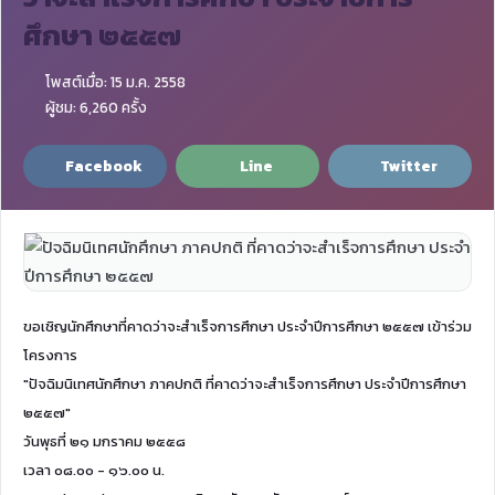
ศึกษา ๒๕๕๗
โพสต์เมื่อ: 15 ม.ค. 2558
ผู้ชม: 6,260 ครั้ง
Facebook
Line
Twitter
ขอเชิญนักศึกษาที่คาดว่าจะสำเร็จการศึกษา ประจำปีการศึกษา ๒๕๕๗ เข้าร่วม
โครงการ
"ปัจฉิมนิเทศนักศึกษา ภาคปกติ ที่คาดว่าจะสำเร็จการศึกษา ประจำปีการศึกษา
๒๕๕๗"
วันพุธที่ ๒๑ มกราคม ๒๕๕๘
เวลา ๐๘.๐๐ - ๑๖.๐๐ น.