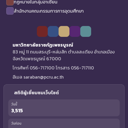
กฏหมายในกลุ่มอาเซียน
สำนักงานคณะกรรมการการอุดมศึกษา
มหาวิทยาลัยราชภัฏเพชรบูรณ์
83 หมู่ 11 ถนนสระบุรี-หล่มสัก ตำบลสะเดียง อำเภอเมือง
จังหวัดเพชรบูรณ์ 67000
โทรศัพท์ 056-717100 โทรสาร 056-717110
อีเมล saraban@pcru.ac.th
สถิติผู้เยี่ยมชมเว็บไซต์
วันนี้
3,515
วันก่อน