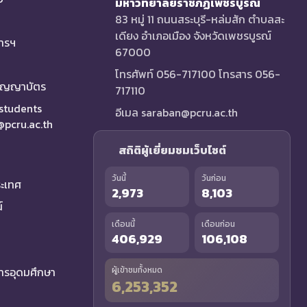
มหาวิทยาลัยราชภัฏเพชรบูรณ์
83 หมู่ 11 ถนนสระบุรี-หล่มสัก ตำบลสะ
เดียง อำเภอเมือง จังหวัดเพชรบูรณ์
การฯ
67000
โทรศัพท์ 056-717100 โทรสาร 056-
ริญญาบัตร
717110
 students
อีเมล saraban@pcru.ac.th
a@pcru.ac.th
สถิติผู้เยี่ยมชมเว็บไซต์
วันนี้
วันก่อน
ระเทศ
2,973
8,103
์
เดือนนี้
เดือนก่อน
406,929
106,108
รอุดมศึกษา
ผู้เข้าชมทั้งหมด
6,253,352