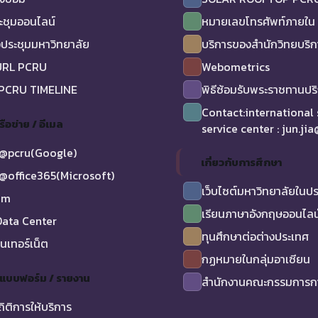
ะชุมออนไลน์
หมายเลขโทรศัพท์ภายใน
ประชุมมหาวิทยาลัย
บริการของสำนักวิทยบริ
URL PCRU
Webometrics
 PCRU TIMELINE
พิธีซ้อมรับพระราชทานป
Contact:international
รือข่าย / อีเมล
service center : jun.ji
@pcru(Google)
เกี่ยวกับการศึกษา
@office365(Microsoft)
เว็บไซต์มหาวิทยาลัยในป
am
เรียนภาษาอังกฤษออนไลน
ata Center
ทุนศึกษาต่อต่างประเทศ
ินเทอร์เน็ต
กฏหมายในกลุ่มอาเซียน
/ แบบฟอร์ม / รายงาน
สำนักงานคณะกรรมการกา
ถิติการให้บริการ