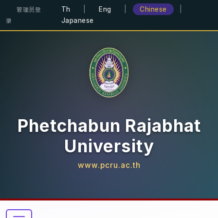
Th
|
Eng
|
Chinese
|
管理员登
Japanese
录
Phetchabun Rajabhat
University
www.pcru.ac.th