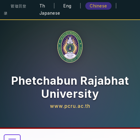
Th
|
Eng
|
Chinese
|
管理员登
Japanese
录
Phetchabun Rajabhat
University
www.pcru.ac.th