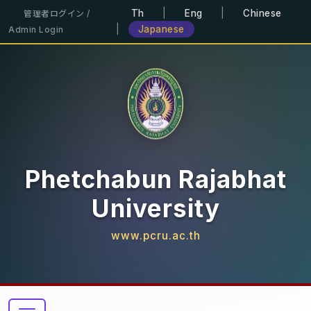
Th
|
Eng
|
Chinese
管理者ログイン /
|
Japanese
Admin Login
Phetchabun Rajabhat
University
www.pcru.ac.th