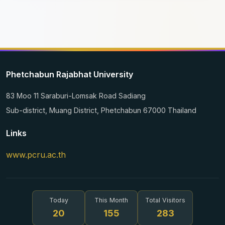
Phetchabun Rajabhat University
83 Moo 11 Saraburi-Lomsak Road Sadiang
Sub-district, Muang District, Phetchabun 67000 Thailand
Links
www.pcru.ac.th
Today
This Month
Total Visitors
20
155
283